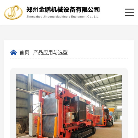
首页
- 产品应用与选型