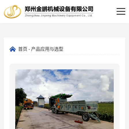
首页
- 产品应用与选型