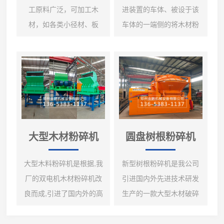
工原料广泛，可加工木
进装置的车体、被设于该
材，如各类小径材、板
车体的一端侧的将木材粉
皮、板条、圆木芯、建筑
碎而形成生物的旋转式破
模板等，以及各类非木质
碎装置、设于该旋转式破
原料如各类散装秸秆、棉
碎装置的上部的翼片式供
柴、芦苇等，适用范围广
给装置、被从旋转式破碎
泛。本机采用链板式智能
装置的下部向车体的行进
进料，可根据主电机负荷
方向另一端侧延伸地设置
自动调节进料速度。使机
的将由旋转式破碎装置破
大型木材粉碎机
圆盘树根粉碎机
器满负荷运转避免空载运
碎了的生物搬出而向外部
行，使进料更加顺畅，大
排出的搬出装置、被配置
大型木料粉碎机是根据,我
新型树根粉碎机是我公司
幅度提高生产能力，是生
于旋转式破碎装置及搬出
厂的双电机木材粉碎机改
引进国内外先进技术研发
物质发电厂的理想设备。
装置之间的驱动行进装
良而成,引进了国内外的高
生产的一款大型木材破碎
生物质综合木材破碎机设
置，旋转式破碎装置、翼
端技术弥补了.双电机木材
设备，该设备主要型号有
备采用抓机喂料，可以打
片式供给装置及搬出装置
粉碎机工作中的粉尘大毛
3000/3600/5000/7000，