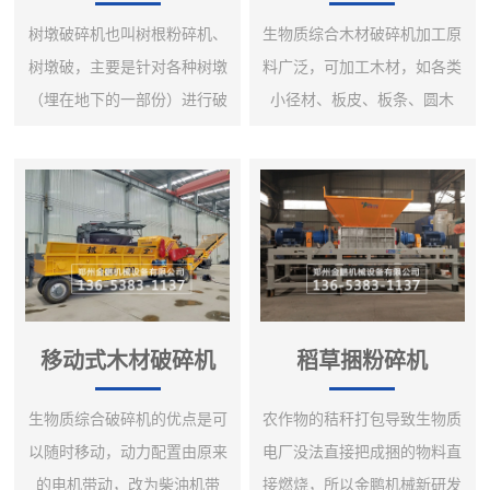
树墩破碎机也叫树根粉碎机、
生物质综合木材破碎机加工原
树墩破，主要是针对各种树墩
料广泛，可加工木材，如各类
（埋在地下的一部份）进行破
小径材、板皮、板条、圆木
碎的专业破碎设备，是我公司
芯、建筑模板等，以及各类非
根据市场需求，针对树墩形体
木质原料如各类散装秸秆、棉
较大、文理交叉复杂、体积
柴、芦苇等，适用范围广泛。
重、难以搬动、难破碎等特
本机采用链板式智能进料，可
性，研发生产的又一种新型专
根据主电机负荷自动调节进料
业破碎设备。由于设计简单合
速度。使机器满负荷运转避免
理、耐用、生产效率高，经推
空载运行，使进料更加顺畅，
移动式木材破碎机
稻草捆粉碎机
广后效果良好。整套设备由电
大幅度提高生产能力，是生物
动机带动，噪音小，工作稳
质发电厂的理想设备。生物质
生物质综合破碎机的优点是可
农作物的秸秆打包导致生物质
定，产量高，成品质量好，加
综合木材破碎机设备采用抓机
以随时移动，动力配置由原来
电厂没法直接把成捆的物料直
工成本低，是生物质发电厂和
喂料，可以打模板、秸秆、树
的电机带动，改为柴油机带
接燃烧，所以金鹏机械新研发