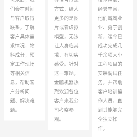
们会在时间
方式，给人
经验丰富，
与客户取得
更多的是图
他们兢兢业
联系，了解
片或者虚拟
业、勇于创
客户具体需
模型，无法
新，迄今已
求情况，物
让人身临其
成功完成几
料成分，预
境、有切实
千余项大小
定工作现场
感受。针对
工程项目的
等相关信
这一难题，
安装调试任
息，帮助客
金鹏机器热
务，并帮助
户分析问
烈欢迎各位
客户培训操
题、解决难
客户来我公
作人员，直
题。
司考察参
到其能够完
观。
全独立操
作。