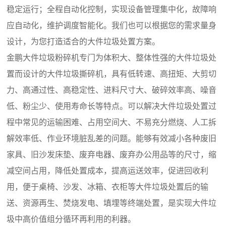
稳定运行；全程自动化控制，实现设备管理集中化，故障响
应自动化，维护调度智能化。我们也可以根据您的需求量身
设计，为您打造适合的大件垃圾处置方案。
金鹏大件垃圾粉碎机专门为体积大、整体性强的大件垃圾处
置而设计的大件垃圾撕碎机，具有低转速、高扭矩、大剪切
力、高通过性、高稳定性、进料尺寸大、破碎效率高、噪音
低、粉尘少、使用寿命长等特点。可以解决大件垃圾处置过
程中常见的运输困难、占用空间大、不易充分燃烧、人工拆
解效率低、作业环境脏乱差的问题。能够有效减小各种废旧
家具、旧沙发床垫、废弃电器、废弃办公用品等的尺寸，缩
减空间占用，降低处置成本，提高运送效率，促进回收利
用，便于桌椅、沙发、冰箱、衣柜等大件垃圾处置后的输
送、资源再生、焚烧发电、填埋等终端处置，是实现大件垃
圾中高价值组分循环再利用的利器。